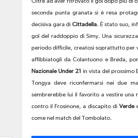
Oltre ad aver ritrovato il gol dopo più di o
seconda punta granata si è resa protago
decisiva gara di
Cittadella
. È stato suo, in
gol del raddoppio di Simy. Una sicurezz
periodo difficile, creatosi soprattutto per v
affibbiatogli da Colantuono e Breda, por
Nazionale Under 21
in vista del prossimo
Tongya deve riconfermarsi nei due mat
sembrerebbe lui il favorito a vestire una 
contro il Frosinone, a discapito di
Verde
come nel match del Tombolato.