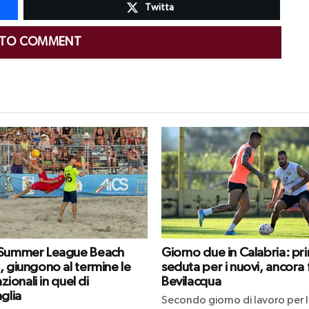
Twitta
 TO COMMENT
 Summer League Beach
Giorno due in Calabria: pr
, giungono al termine le
seduta per i nuovi, ancora
azionali in quel di
Bevilacqua
glia
Secondo giorno di lavoro per l