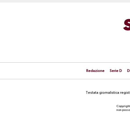
Redazione
Serie D
D
Testata giornalistica regi
Copyright
non posson