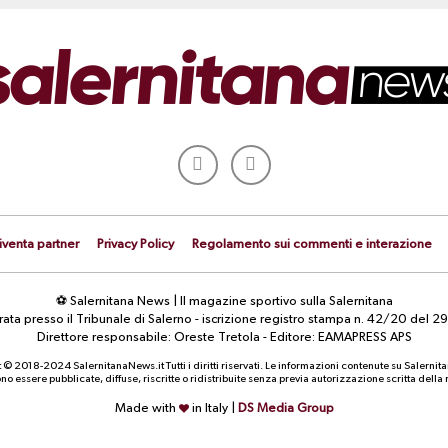
iventa partner
Privacy Policy
Regolamento sui commenti e interazione
⚽ Salernitana News | Il magazine sportivo sulla Salernitana
strata presso il Tribunale di Salerno - iscrizione registro stampa n. 42/20 d
Direttore responsabile: Oreste Tretola - Editore: EAMAPRESS APS
 © 2018-2024 SalernitanaNews.it Tutti i diritti riservati. Le informazioni contenute su Salernit
o essere pubblicate, diffuse, riscritte o ridistribuite senza previa autorizzazione scritta dell
Made with
in Italy |
DS Media Group