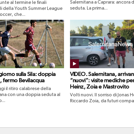
Salernitana a Caprara: ancora 
nte al termine le finali
seduta. La prima...
li della Youth Summer League
occer, che...
iorno sulla Sila: doppia
VIDEO. Salernitana, arrivan
, fermo Bevilacqua
“nuovi”: visite mediche pe
Heinz, Zoia e Mastrovito
gi il ritiro calabrese della
tana con una doppia seduta al
Volti nuovi. Il sorriso di Jonas H
...
Riccardo Zoia, da futuri compag