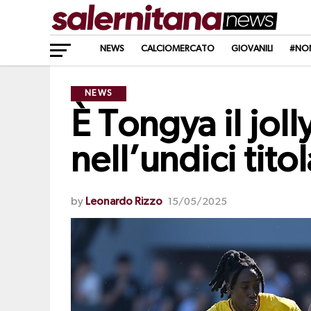
NEWS
CALCIOMERCATO
GIOVANILI
#NO
NEWS
È Tongya il jol
nell’undici tito
by
Leonardo Rizzo
15/05/2025