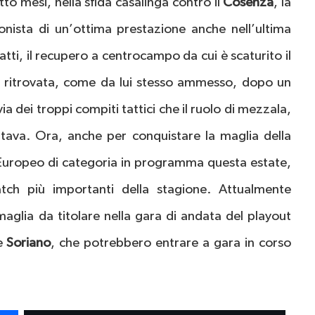
tto mesi, nella sfida casalinga contro il
Cosenza
, la
nista di un’ottima prestazione anche nell’ultima
fatti, il recupero a centrocampo da cui è scaturito il
a ritrovata, come da lui stesso ammesso, dopo un
ia dei troppi compiti tattici che il ruolo di mezzala,
tava. Ora, anche per conquistare la maglia della
 Europeo di categoria in programma questa estate,
ch più importanti della stagione. Attualmente
maglia da titolare nella gara di andata del playout
e
Soriano
, che potrebbero entrare a gara in corso