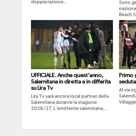
doppia razione...
Sono giu
naziona
Beach S
UFFICIALE. Anche quest’anno,
Primo g
Salernitana in diretta e in differita
seduta
su Lira Tv
Al via og
Salerni
Lira Tv sarà ancora local partner della
Villaggio
Salernitana durante la stagione
2026/27. L’emittente salernitana,...