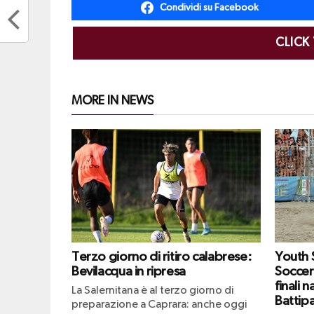
Condividi su Facebook
CLICK
MORE IN NEWS
Terzo giorno di ritiro calabrese:
Youth
Bevilacqua in ripresa
Soccer
finali n
La Salernitana è al terzo giorno di
Battipa
preparazione a Caprara: anche oggi