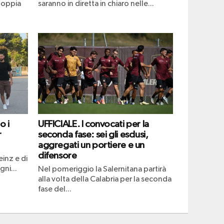
doppia
saranno in diretta in chiaro nelle...
o i
UFFICIALE. I convocati per la
r
seconda fase: sei gli esclusi,
aggregati un portiere e un
difensore
einz e di
ni...
Nel pomeriggio la Salernitana partirà
alla volta della Calabria per la seconda
fase del...