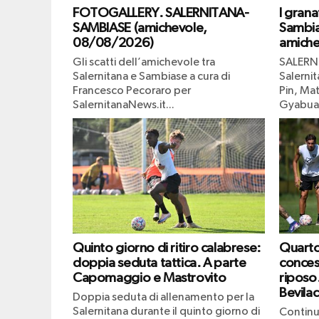
FOTOGALLERY. SALERNITANA-
I grana
SAMBIASE (amichevole,
Sambia
08/08/2026)
amiche
Gli scatti dell’amichevole tra
SALERN
Salernitana e Sambiase a cura di
Salernit
Francesco Pecoraro per
Pin, Mat
SalernitanaNews.it...
Gyabuaa
Quinto giorno di ritiro calabrese:
Quarto 
doppia seduta tattica. A parte
conces
Capomaggio e Mastrovito
riposo
Bevila
Doppia seduta di allenamento per la
Salernitana durante il quinto giorno di
Continu