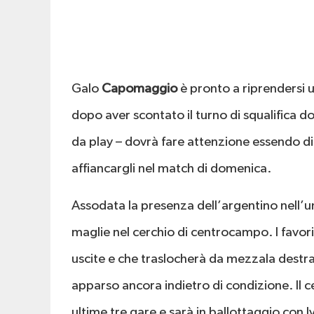
Galo
Capomaggio
è pronto a riprendersi u
dopo aver scontato il turno di squalifica 
da play – dovrà fare attenzione essendo di
affiancargli nel match di domenica.
Assodata la presenza dell’argentino nell’un
maglie nel cerchio di centrocampo. I favor
uscite e che traslocherà da mezzala destr
apparso ancora indietro di condizione. Il 
ultime tre gare e sarà in ballottaggio con 