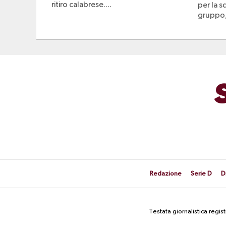
ritiro calabrese....
per la s
gruppo,
Redazione
Serie D
D
Testata giornalistica regi