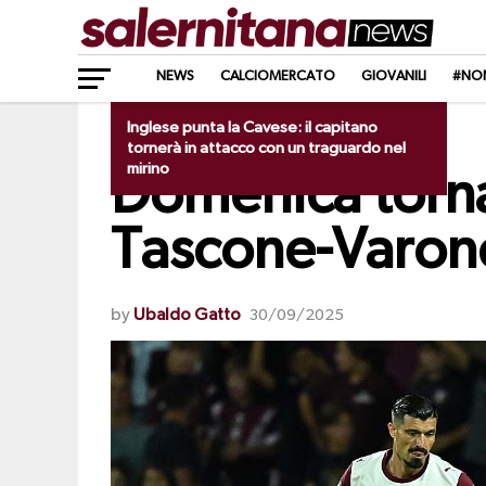
NEWS
CALCIOMERCATO
GIOVANILI
#NO
Inglese punta la Cavese: il capitano
NEWS
tornerà in attacco con un traguardo nel
mirino
Domenica torn
Tascone-Varon
by
Ubaldo Gatto
30/09/2025