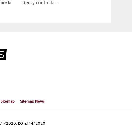
derby contro la...
are la
Sitemap
Sitemap News
el 29/1/2020, RG n.144/2020