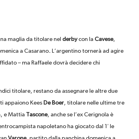
na maglia da titolare nel
derby
con la
Cavese
,
domenica a Casarano. L’argentino tornerà ad agire
ffidato – ma Raffaele dovrà decidere chi
dici titolare, restano da assegnare le altre due
iti appaiono Kees
De Boer
, titolare nelle ultime tre
a, e Mattia
Tascone
, anche se l’ex Cerignola è
centrocampista napoletano ha giocato dal 1′ le
Ivan
Varone
, partito dalla panchina domenica a