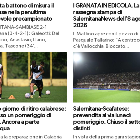
ta battono di misura il
I GRANATA IN EDICOLA. La
se nella penultima
rassegna stampa di
vole precampionato
SalernitanaNews dell’8 ag
2026
ITANA-SAMBIASE 2-1
ana (3-4-2-1) : Galeotti; Del
Il Mattino apre con il pezzo di
ino, Anastasio; Llano,
Pasquale Tallarino: “A centr
, Tascone (34′...
c’è Vallocchia. Bloccato...
giorno di ritiro calabrese:
Salernitana-Scafatese:
so un pomeriggio di
prevendita al via lunedì
. Ancora a parte
pomeriggio. Chiuso il sett
cqua
distinti
a la preparazione in Calabria
In vista della prima gara stagio