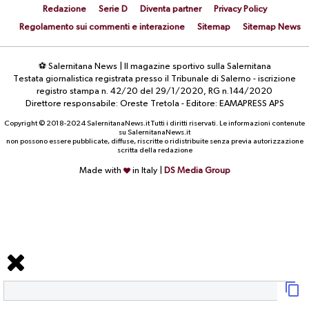
Redazione
Serie D
Diventa partner
Privacy Policy
Regolamento sui commenti e interazione
Sitemap
Sitemap News
⚽ Salernitana News | Il magazine sportivo sulla Salernitana
Testata giornalistica registrata presso il Tribunale di Salerno - iscrizione
registro stampa n. 42/20 del 29/1/2020, RG n.144/2020
Direttore responsabile: Oreste Tretola - Editore: EAMAPRESS APS
Copyright © 2018-2024 SalernitanaNews.it Tutti i diritti riservati. Le informazioni contenute
su SalernitanaNews.it
non possono essere pubblicate, diffuse, riscritte o ridistribuite senza previa autorizzazione
scritta della redazione
Made with
in Italy |
DS Media Group