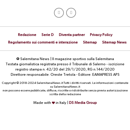
Redazione
Serie D
Diventa partner
Privacy Policy
Regolamento sui commenti e interazione
Sitemap
Sitemap News
⚽ Salernitana News | Il magazine sportivo sulla Salernitana
Testata giornalistica registrata presso il Tribunale di Salerno - iscrizione
registro stampa n. 42/20 del 29/1/2020, RG n.144/2020
Direttore responsabile: Oreste Tretola - Editore: EAMAPRESS APS
Copyright © 2018-2024 SalernitanaNews.it Tutti i diritti riservati. Le informazioni contenute
su SalernitanaNews.it
non possono essere pubblicate, diffuse, riscritte o ridistribuite senza previa autorizzazione
scritta della redazione
Made with
in Italy |
DS Media Group