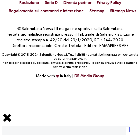
Redazione
Serie D
Diventa partner
Privacy Policy
Regolamento sui commenti e interazione
Sitemap
Sitemap News
⚽ Salernitana News | Il magazine sportivo sulla Salernitana
Testata giornalistica registrata presso il Tribunale di Salerno - iscrizione
registro stampa n. 42/20 del 29/1/2020, RG n.144/2020
Direttore responsabile: Oreste Tretola - Editore: EAMAPRESS APS
Copyright © 2018-2024 SalernitanaNews.it Tutti i diritti riservati. Le informazioni contenute
su SalernitanaNews.it
non possono essere pubblicate, diffuse, riscritte o ridistribuite senza previa autorizzazione
scritta della redazione
Made with
in Italy |
DS Media Group