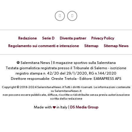
Redazione
Serie D
Diventa partner
Privacy Policy
Regolamento sui commenti e interazione
Sitemap
Sitemap News
⚽ Salernitana News | Il magazine sportivo sulla Salernitana
Testata giornalistica registrata presso il Tribunale di Salerno - iscrizione
registro stampa n. 42/20 del 29/1/2020, RG n.144/2020
Direttore responsabile: Oreste Tretola - Editore: EAMAPRESS APS
Copyright © 2018-2024 SalernitanaNews.it Tutti i diritti riservati. Le informazioni contenute
su SalernitanaNews.it
non possono essere pubblicate, diffuse, riscritte o ridistribuite senza previa autorizzazione
scritta della redazione
Made with
in Italy |
DS Media Group