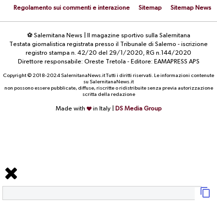
Regolamento sui commenti e interazione
Sitemap
Sitemap News
⚽ Salernitana News | Il magazine sportivo sulla Salernitana
Testata giornalistica registrata presso il Tribunale di Salerno - iscrizione
registro stampa n. 42/20 del 29/1/2020, RG n.144/2020
Direttore responsabile: Oreste Tretola - Editore: EAMAPRESS APS
Copyright © 2018-2024 SalernitanaNews.it Tutti i diritti riservati. Le informazioni contenute
su SalernitanaNews.it
non possono essere pubblicate, diffuse, riscritte o ridistribuite senza previa autorizzazione
scritta della redazione
Made with
in Italy |
DS Media Group