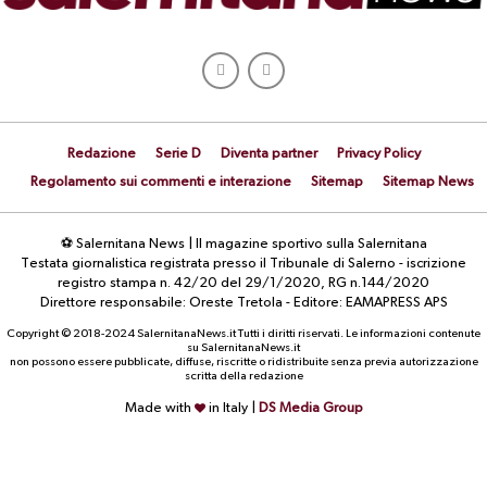
Redazione
Serie D
Diventa partner
Privacy Policy
Regolamento sui commenti e interazione
Sitemap
Sitemap News
⚽ Salernitana News | Il magazine sportivo sulla Salernitana
Testata giornalistica registrata presso il Tribunale di Salerno - iscrizione
registro stampa n. 42/20 del 29/1/2020, RG n.144/2020
Direttore responsabile: Oreste Tretola - Editore: EAMAPRESS APS
Copyright © 2018-2024 SalernitanaNews.it Tutti i diritti riservati. Le informazioni contenute
su SalernitanaNews.it
non possono essere pubblicate, diffuse, riscritte o ridistribuite senza previa autorizzazione
scritta della redazione
Made with
in Italy |
DS Media Group