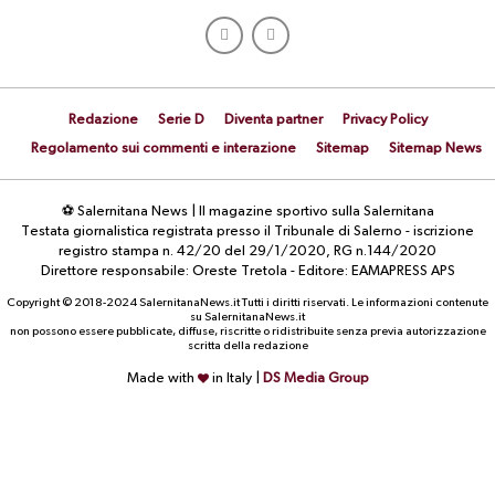
Redazione
Serie D
Diventa partner
Privacy Policy
Regolamento sui commenti e interazione
Sitemap
Sitemap News
⚽ Salernitana News | Il magazine sportivo sulla Salernitana
Testata giornalistica registrata presso il Tribunale di Salerno - iscrizione
registro stampa n. 42/20 del 29/1/2020, RG n.144/2020
Direttore responsabile: Oreste Tretola - Editore: EAMAPRESS APS
Copyright © 2018-2024 SalernitanaNews.it Tutti i diritti riservati. Le informazioni contenute
su SalernitanaNews.it
non possono essere pubblicate, diffuse, riscritte o ridistribuite senza previa autorizzazione
scritta della redazione
Made with
in Italy |
DS Media Group