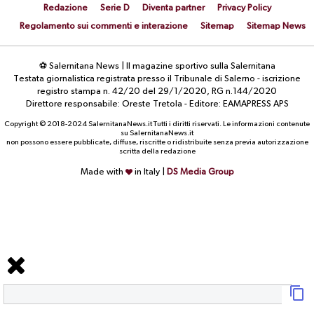
Redazione
Serie D
Diventa partner
Privacy Policy
Regolamento sui commenti e interazione
Sitemap
Sitemap News
⚽ Salernitana News | Il magazine sportivo sulla Salernitana
Testata giornalistica registrata presso il Tribunale di Salerno - iscrizione
registro stampa n. 42/20 del 29/1/2020, RG n.144/2020
Direttore responsabile: Oreste Tretola - Editore: EAMAPRESS APS
Copyright © 2018-2024 SalernitanaNews.it Tutti i diritti riservati. Le informazioni contenute
su SalernitanaNews.it
non possono essere pubblicate, diffuse, riscritte o ridistribuite senza previa autorizzazione
scritta della redazione
Made with
in Italy |
DS Media Group