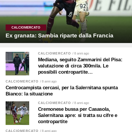
CALCIOMERCATO
Ex granata: Sambia riparte dalla Francia
CALCIOMERCATO
/ 8 anni ago
Mediana, seguito Zammarini del Pisa:
valutazione di circa 300mila. Le
possibili contropartite…
CALCIOMERCATO
/ 8 anni ago
Centrocampista cercasi, per la Salernitana spunta
Bianco: la situazione
CALCIOMERCATO
/ 8 anni ago
Cremonese bussa per Casasola,
Salernitana apre: si tratta su cifre e
contropartite
CALCIOMERCATO
/ 8 anni ago