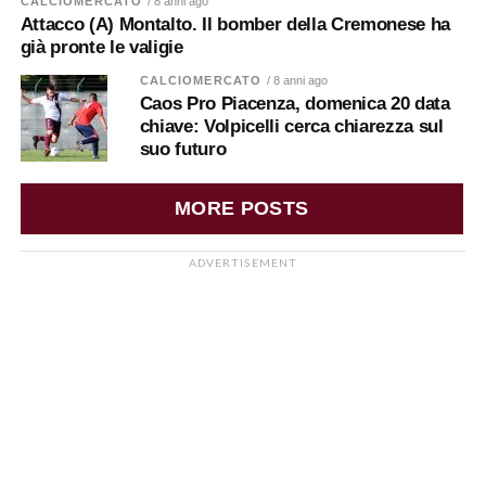
CALCIOMERCATO
/ 8 anni ago
Attacco (A) Montalto. Il bomber della Cremonese ha
già pronte le valigie
CALCIOMERCATO
/ 8 anni ago
Caos Pro Piacenza, domenica 20 data
chiave: Volpicelli cerca chiarezza sul
suo futuro
MORE POSTS
ADVERTISEMENT