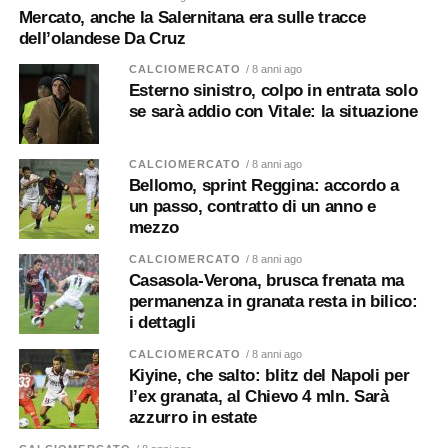
Mercato, anche la Salernitana era sulle tracce
dell’olandese Da Cruz
CALCIOMERCATO
/ 8 anni ago
Esterno sinistro, colpo in entrata solo
se sarà addio con Vitale: la situazione
CALCIOMERCATO
/ 8 anni ago
Bellomo, sprint Reggina: accordo a
un passo, contratto di un anno e
mezzo
CALCIOMERCATO
/ 8 anni ago
Casasola-Verona, brusca frenata ma
permanenza in granata resta in bilico:
i dettagli
CALCIOMERCATO
/ 8 anni ago
Kiyine, che salto: blitz del Napoli per
l’ex granata, al Chievo 4 mln. Sarà
azzurro in estate