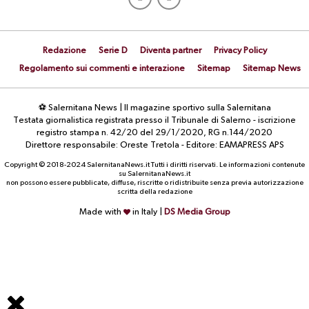
Redazione
Serie D
Diventa partner
Privacy Policy
Regolamento sui commenti e interazione
Sitemap
Sitemap News
⚽ Salernitana News | Il magazine sportivo sulla Salernitana
Testata giornalistica registrata presso il Tribunale di Salerno - iscrizione
registro stampa n. 42/20 del 29/1/2020, RG n.144/2020
Direttore responsabile: Oreste Tretola - Editore: EAMAPRESS APS
Copyright © 2018-2024 SalernitanaNews.it Tutti i diritti riservati. Le informazioni contenute
su SalernitanaNews.it
non possono essere pubblicate, diffuse, riscritte o ridistribuite senza previa autorizzazione
scritta della redazione
Made with
in Italy |
DS Media Group