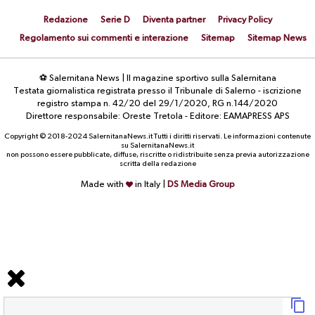
Redazione
Serie D
Diventa partner
Privacy Policy
Regolamento sui commenti e interazione
Sitemap
Sitemap News
⚽ Salernitana News | Il magazine sportivo sulla Salernitana
Testata giornalistica registrata presso il Tribunale di Salerno - iscrizione
registro stampa n. 42/20 del 29/1/2020, RG n.144/2020
Direttore responsabile: Oreste Tretola - Editore: EAMAPRESS APS
Copyright © 2018-2024 SalernitanaNews.it Tutti i diritti riservati. Le informazioni contenute
su SalernitanaNews.it
non possono essere pubblicate, diffuse, riscritte o ridistribuite senza previa autorizzazione
scritta della redazione
Made with
in Italy |
DS Media Group