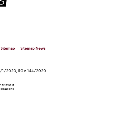
Sitemap
Sitemap News
el 29/1/2020, RG n.144/2020
anaNews.it
a redazione