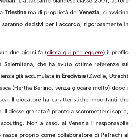
Redan
. L’attaccante olandese classe 2001, autore
la
Triestina
ma di proprietà del
Venezia
, si avvicina
i saranno decisivi per l’accordo, rigorosamente in
ne due giorni fa (
clicca qui per leggere
) il profilo
la Salernitana, che ha avuto ottime referenze sul
rienza già accumulata in
Eredivisie
(Zwolle, Utrecht
sca (Hertha Berlino, senza giocare molto) dopo i
lsea. Il giocatore ha caratteristiche importanti che
e. Il diesse granata è pronto a scommetterci sopra,
scouting. Non a caso, al Venezia il responsabile
e nasce proprio come collaboratore di Petrachi al