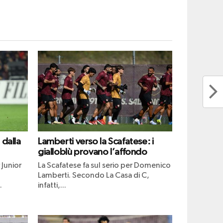
 dalla
Lamberti verso la Scafatese: i
gialloblù provano l’affondo
 Junior
La Scafatese fa sul serio per Domenico
Lamberti. Secondo La Casa di C,
.
infatti,...