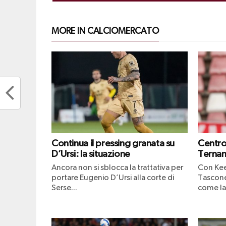
MORE IN CALCIOMERCATO
Continua il pressing granata su
Centro
D’Ursi: la situazione
Ternan
Ancora non si sblocca la trattativa per
Con Kee
portare Eugenio D’Ursi alla corte di
Tascone
Serse...
come la 