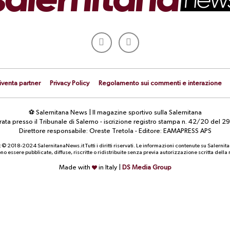
iventa partner
Privacy Policy
Regolamento sui commenti e interazione
⚽ Salernitana News | Il magazine sportivo sulla Salernitana
strata presso il Tribunale di Salerno - iscrizione registro stampa n. 42/20 d
Direttore responsabile: Oreste Tretola - Editore: EAMAPRESS APS
 © 2018-2024 SalernitanaNews.it Tutti i diritti riservati. Le informazioni contenute su Salernit
o essere pubblicate, diffuse, riscritte o ridistribuite senza previa autorizzazione scritta dell
Made with
in Italy |
DS Media Group