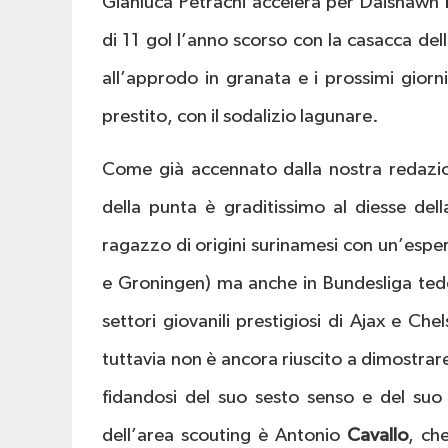
Gianluca Petrachi accelera per Daishawn
di 11 gol l’anno scorso con la casacca del
all’approdo in granata e i prossimi giorn
prestito, con il sodalizio lagunare.
Come già accennato dalla nostra redazio
della punta è graditissimo al diesse del
ragazzo di origini surinamesi con un’espe
e Groningen) ma anche in Bundesliga tede
settori giovanili prestigiosi di Ajax e Che
tuttavia non è ancora riuscito a dimostrar
fidandosi del suo sesto senso e del suo 
dell’area scouting è Antonio
Cavallo
, ch