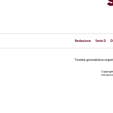
Redazione
Serie D
D
Testata giornalistica regi
Copyright
non posson