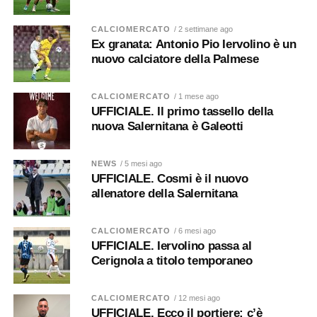
CALCIOMERCATO
/ 2 settimane ago
Ex granata: Antonio Pio Iervolino è un
nuovo calciatore della Palmese
CALCIOMERCATO
/ 1 mese ago
UFFICIALE. Il primo tassello della
nuova Salernitana è Galeotti
NEWS
/ 5 mesi ago
UFFICIALE. Cosmi è il nuovo
allenatore della Salernitana
CALCIOMERCATO
/ 6 mesi ago
UFFICIALE. Iervolino passa al
Cerignola a titolo temporaneo
CALCIOMERCATO
/ 12 mesi ago
UFFICIALE. Ecco il portiere: c’è