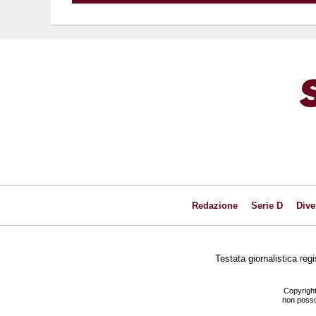
Redazione
Serie D
Dive
Testata giornalistica reg
Copyright
non posson