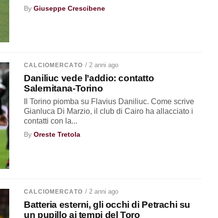
By
Giuseppe Crescibene
/ 2 anni ago
CALCIOMERCATO
Daniliuc vede l’addio: contatto
Salernitana-Torino
Il Torino piomba su Flavius Daniliuc. Come scrive
Gianluca Di Marzio, il club di Cairo ha allacciato i
contatti con la...
By
Oreste Tretola
/ 2 anni ago
CALCIOMERCATO
Batteria esterni, gli occhi di Petrachi su
un pupillo ai tempi del Toro