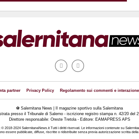
nta partner
Privacy Policy
Regolamento sui commenti e interazione
⚽ Salernitana News | Il magazine sportivo sulla Salernitana
istrata presso il Tribunale di Salerno - iscrizione registro stampa n. 42/20 de
Direttore responsabile: Oreste Tretola - Editore: EAMAPRESS APS
 © 2018-2024 SalernitanaNews.it Tutti i diritti riservati. Le informazioni contenute su Salernit
o essere pubblicate, diffuse, riscritte o ridistribuite senza previa autorizzazione scritta dell