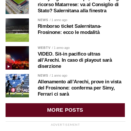
ricorso Matarrese: va al Consiglio di
Stato? Salernitana alla finestra
NEWS
/ 1 anno ago
Rimborso ticket Salernitana-
Frosinone: ecco le modalità
WEBTV
/ 1 anno ago
VIDEO. Sit-in pacifico ultras
all’Arechi. In caso di playout sarà
diserzione
NEWS
/ 1 anno ago
Allenamento all’Arechi, prove in vista
del Frosinone: conferma per Simy,
Ferrari ci sarà
MORE POSTS
ADVERTISEMENT