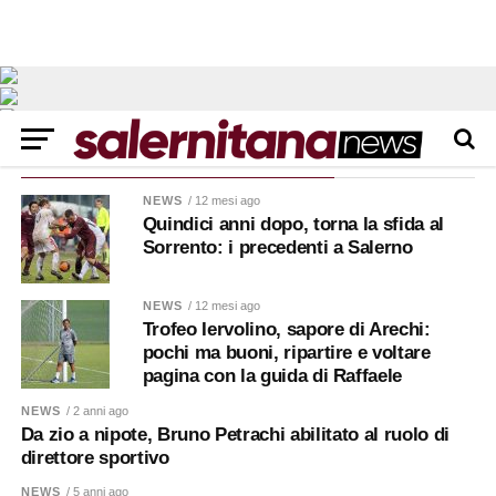
ALL POSTS TAGGED "RAGUSA"
NEWS
/ 12 mesi ago
Quindici anni dopo, torna la sfida al
Sorrento: i precedenti a Salerno
NEWS
/ 12 mesi ago
Trofeo Iervolino, sapore di Arechi:
pochi ma buoni, ripartire e voltare
pagina con la guida di Raffaele
NEWS
/ 2 anni ago
Da zio a nipote, Bruno Petrachi abilitato al ruolo di
direttore sportivo
NEWS
/ 5 anni ago