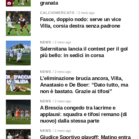
granata
CALCIOMERCATO
/ 2 mesi ago
Fasce, doppio nodo: serve un vice
Villa, corsia destra senza padrone
NEWS
/ 2 mesi ago
Salernitana lancia il contest per il gol
più bello: in sedici in corsa
NEWS
/ 2 mesi ago
L’eliminazione brucia ancora, Villa,
Anastasio e De Boer: “Dato tutto, ma
non è bastato. Grazie ai tifosi”
NEWS
/ 2 mesi ago
A Brescia congedo tra lacrime e
applausi: squadra e tifosi remano (di
nuovo) dalla stessa parte
NEWS
/ 2 mesi ago
Giudice Sportivo playoff: Matino entra