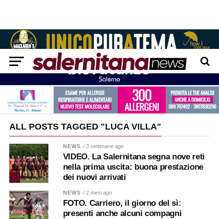
ALL POSTS TAGGED "LUCA VILLA"
NEWS
/ 3 settimane ago
VIDEO. La Salernitana segna nove reti
nella prima uscita: buona prestazione
dei nuovi arrivati
NEWS
/ 2 mesi ago
FOTO. Carriero, il giorno del sì:
presenti anche alcuni compagni