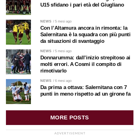
U15 sfidano i pari età del Giugliano
NEWS
/ 5 mesi ago
Con l’Altamura ancora in rimonta: la
Salernitana è la squadra con più punti
da situazioni di svantaggio
NEWS
/ 5 mesi ago
Donnarumma: dall’inizio strepitoso ai
molti errori. A Cosmi il compito di
rimotivarlo
NEWS
/ 6 mesi ago
Da prima a ottava: Salernitana con 7
punti in meno rispetto ad un girone fa
MORE POSTS
ADVERTISEMENT