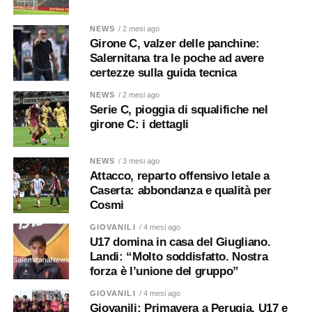
NEWS
/ 2 mesi ago
Girone C, valzer delle panchine:
Salernitana tra le poche ad avere
certezze sulla guida tecnica
NEWS
/ 2 mesi ago
Serie C, pioggia di squalifiche nel
girone C: i dettagli
NEWS
/ 3 mesi ago
Attacco, reparto offensivo letale a
Caserta: abbondanza e qualità per
Cosmi
GIOVANILI
/ 4 mesi ago
U17 domina in casa del Giugliano.
Landi: “Molto soddisfatto. Nostra
forza è l’unione del gruppo”
GIOVANILI
/ 4 mesi ago
Giovanili: Primavera a Perugia, U17 e