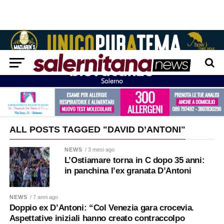
ALL POSTS TAGGED "DAVID D’ANTONI"
NEWS
/ 3 mesi ago
L’Ostiamare torna in C dopo 35 anni:
in panchina l’ex granata D’Antoni
NEWS
/ 7 anni ago
Doppio ex D’Antoni: “Col Venezia gara crocevia.
Aspettative iniziali hanno creato contraccolpo