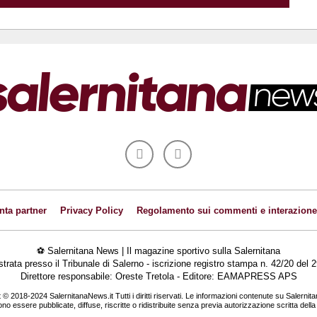
nta partner
Privacy Policy
Regolamento sui commenti e interazione
⚽ Salernitana News | Il magazine sportivo sulla Salernitana
istrata presso il Tribunale di Salerno - iscrizione registro stampa n. 42/20 de
Direttore responsabile: Oreste Tretola - Editore: EAMAPRESS APS
 © 2018-2024 SalernitanaNews.it Tutti i diritti riservati. Le informazioni contenute su Salernit
o essere pubblicate, diffuse, riscritte o ridistribuite senza previa autorizzazione scritta dell