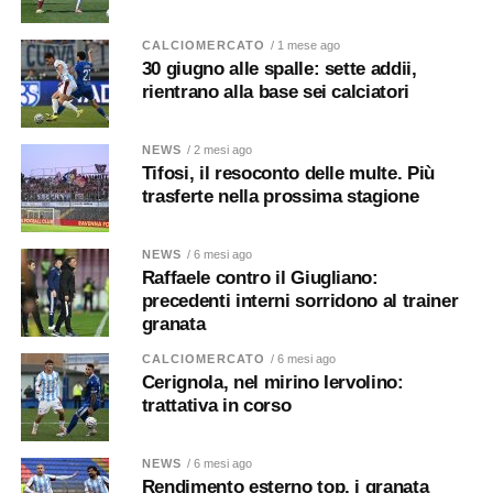
CALCIOMERCATO
/ 1 mese ago
30 giugno alle spalle: sette addii,
rientrano alla base sei calciatori
NEWS
/ 2 mesi ago
Tifosi, il resoconto delle multe. Più
trasferte nella prossima stagione
NEWS
/ 6 mesi ago
Raffaele contro il Giugliano:
precedenti interni sorridono al trainer
granata
CALCIOMERCATO
/ 6 mesi ago
Cerignola, nel mirino Iervolino:
trattativa in corso
NEWS
/ 6 mesi ago
Rendimento esterno top, i granata