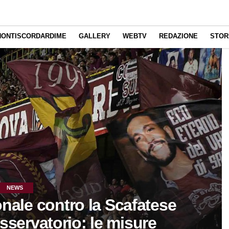
NONTISCORDARDIME
GALLERY
WEBTV
REDAZIONE
STOR
NEWS
onale contro la Scafatese
Osservatorio: le misure