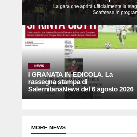
La gara che aprirà ufficialmente la stag
Scafatese in program
NEWS
I GRANATA IN EDICOLA. La
rassegna stampa di
SalernitanaNews del 6 agosto 2026
MORE NEWS