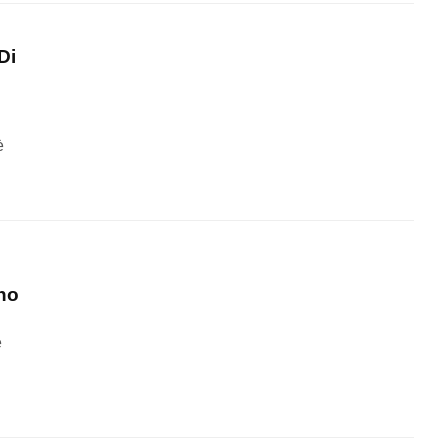
Di
è
rno
è