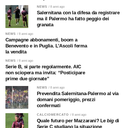
NEWS
/ 8 anni ago
Salernitana con la difesa da registrare
ma il Palermo ha fatto peggio dei
granata
NEWS
/ 8 anni ago
Campagne abbonamenti, boom a
Benevento e in Puglia. L’Ascoli ferma
la vendita
NEWS
/ 8 anni ago
Serie B, si parte regolarmente. AIC
non sciopera ma invita: “Posticipare
prime due giornate”
NEWS
/ 8 anni ago
Prevendita Salernitana-Palermo al via
domani pomeriggio, prezzi
confermati
CALCIOMERCATO
/ 8 anni ago
Quale futuro per Mazzarani? Le
big
di
Serie C studiano la situazione