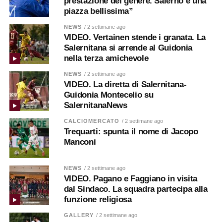
prestazione del genere. Salerno è una
piazza bellissima”
NEWS
/ 2 settimane ago
VIDEO. Vertainen stende i granata. La
Salernitana si arrende al Guidonia
nella terza amichevole
NEWS
/ 2 settimane ago
VIDEO. La diretta di Salernitana-
Guidonia Montecelio su
SalernitanaNews
CALCIOMERCATO
/ 2 settimane ago
Trequarti: spunta il nome di Jacopo
Manconi
NEWS
/ 2 settimane ago
VIDEO. Pagano e Faggiano in visita
dal Sindaco. La squadra partecipa alla
funzione religiosa
GALLERY
/ 2 settimane ago