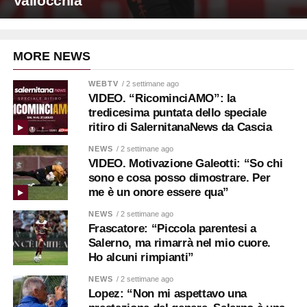
Vallocchia
MORE NEWS
WEBTV
/ 2 settimane ago
VIDEO. “RicominciAMO”: la
tredicesima puntata dello speciale
ritiro di SalernitanaNews da Cascia
NEWS
/ 2 settimane ago
VIDEO. Motivazione Galeotti: “So chi
sono e cosa posso dimostrare. Per
me è un onore essere qua”
NEWS
/ 2 settimane ago
Frascatore: “Piccola parentesi a
Salerno, ma rimarrà nel mio cuore.
Ho alcuni rimpianti”
NEWS
/ 2 settimane ago
Lopez: “Non mi aspettavo una