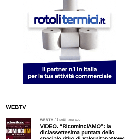
WEBTV
/ 1 settimana ago
WEBTV
VIDEO. “RicominciAMO”: la
diciassettesima puntata dello
speciale ritiro di SalernitanaNews