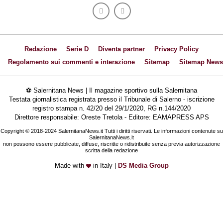
Redazione
Serie D
Diventa partner
Privacy Policy
Regolamento sui commenti e interazione
Sitemap
Sitemap News
⚽ Salernitana News | Il magazine sportivo sulla Salernitana
Testata giornalistica registrata presso il Tribunale di Salerno - iscrizione
registro stampa n. 42/20 del 29/1/2020, RG n.144/2020
Direttore responsabile: Oreste Tretola - Editore: EAMAPRESS APS
Copyright © 2018-2024 SalernitanaNews.it Tutti i diritti riservati. Le informazioni contenute su
SalernitanaNews.it
non possono essere pubblicate, diffuse, riscritte o ridistribuite senza previa autorizzazione
scritta della redazione
Made with
in Italy |
DS Media Group