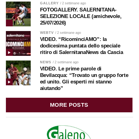
GALLERY
/ 2 settimane ago
FOTOGALLERY. SALERNITANA-
SELEZIONE LOCALE (amichevole,
25/07/2026)
WEBTV
/ 2 settimane ago
VIDEO. “RicominciAMO”: la
dodicesima puntata dello speciale
ritiro di SalernitanaNews da Cascia
NEWS
/ 2 settimane ago
VIDEO. Le prime parole di
Bevilacqua: “Trovato un gruppo forte
ed unito. Gli esperti mi stanno
aiutando”
MORE POSTS