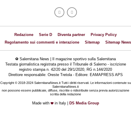
Redazione
Serie D
Diventa partner
Privacy Policy
Regolamento sui commenti e interazione
Sitemap
Sitemap News
⚽ Salernitana News | Il magazine sportivo sulla Salernitana
Testata giornalistica registrata presso il Tribunale di Salerno - iscrizione
registro stampa n. 42/20 del 29/1/2020, RG n.144/2020
Direttore responsabile: Oreste Tretola - Editore: EAMAPRESS APS
Copyright © 2018-2024 SalernitanaNews.it Tutti i diritti riservati. Le informazioni contenute su
SalernitanaNews.it
non possono essere pubblicate, diffuse, riscritte o ridistribuite senza previa autorizzazione
scritta della redazione
Made with
in Italy |
DS Media Group