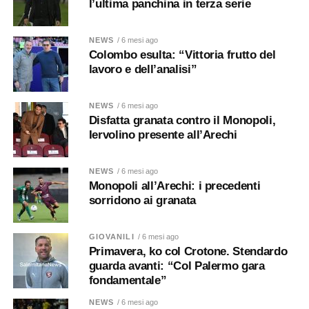
l’ultima panchina in terza serie
NEWS
/ 6 mesi ago
Colombo esulta: “Vittoria frutto del
lavoro e dell’analisi”
NEWS
/ 6 mesi ago
Disfatta granata contro il Monopoli,
Iervolino presente all’Arechi
NEWS
/ 6 mesi ago
Monopoli all’Arechi: i precedenti
sorridono ai granata
GIOVANILI
/ 6 mesi ago
Primavera, ko col Crotone. Stendardo
guarda avanti: “Col Palermo gara
fondamentale”
NEWS
/ 6 mesi ago