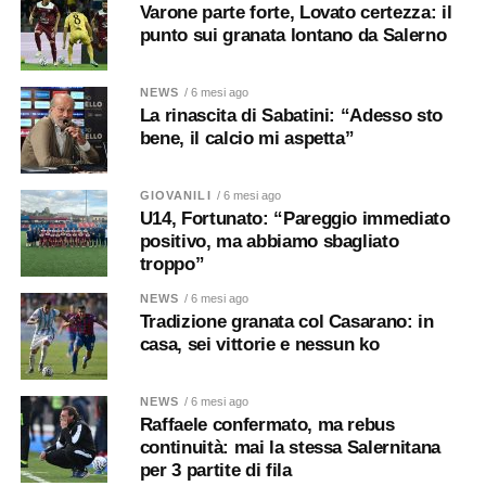
Varone parte forte, Lovato certezza: il
punto sui granata lontano da Salerno
NEWS
/ 6 mesi ago
La rinascita di Sabatini: “Adesso sto
bene, il calcio mi aspetta”
GIOVANILI
/ 6 mesi ago
U14, Fortunato: “Pareggio immediato
positivo, ma abbiamo sbagliato
troppo”
NEWS
/ 6 mesi ago
Tradizione granata col Casarano: in
casa, sei vittorie e nessun ko
NEWS
/ 6 mesi ago
Raffaele confermato, ma rebus
continuità: mai la stessa Salernitana
per 3 partite di fila